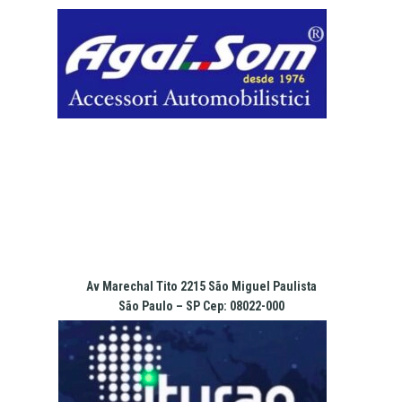
Pular
para
o
conteúdo
Av Marechal Tito 2215 São Miguel Paulista
São Paulo – SP Cep: 08022-000