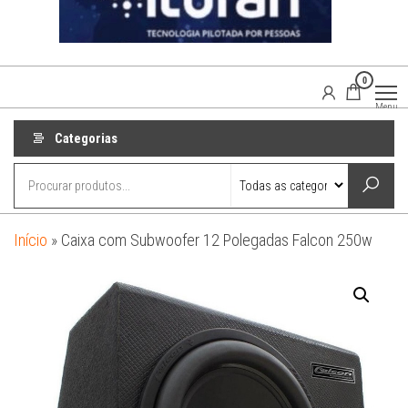
0
Agaisom
Acessórios
Menu
Automotivos
Categorias
Início
»
Caixa com Subwoofer 12 Polegadas Falcon 250w