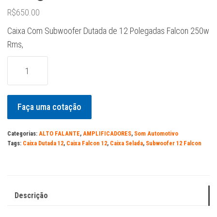
R$
650.00
Caixa Com Subwoofer Dutada de 12 Polegadas Falcon 250w
Rms,
Caixa
com
Subwoofer
12
Faça uma cotação
Polegadas
Falcon
Categorias:
ALTO FALANTE
,
AMPLIFICADORES
,
Som Automotivo
250w
Tags:
Caixa Dutada 12
,
Caixa Falcon 12
,
Caixa Selada
,
Subwoofer 12 Falcon
quantidade
Descrição