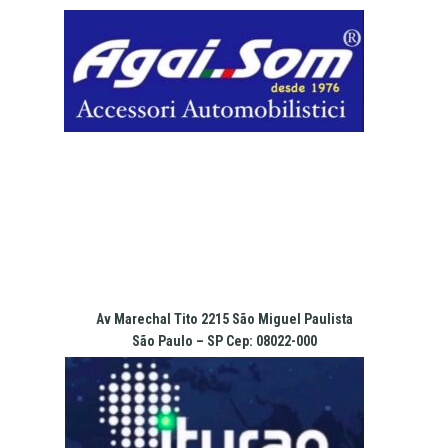
Pular
para
o
conteúdo
Av Marechal Tito 2215 São Miguel Paulista
São Paulo – SP Cep: 08022-000