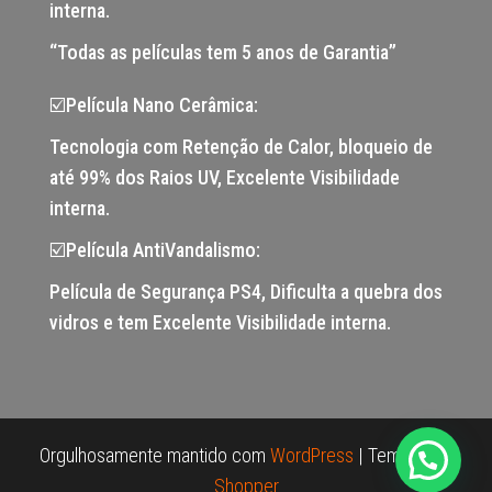
interna.
“Todas as películas tem 5 anos de Garantia”
☑️Película Nano Cerâmica:
Tecnologia com Retenção de Calor, bloqueio de
até 99% dos Raios UV, Excelente Visibilidade
interna.
☑️Película AntiVandalismo:
Película de Segurança PS4, Dificulta a quebra dos
vidros e tem Excelente Visibilidade interna.
Orgulhosamente mantido com
WordPress
|
Tema:
Envo
Shopper