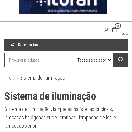
0
Agaisom
Acessórios
Menu
Automotivos
Categorias
Início
»
Sistema de iluminação
Sistema de iluminação
Sistema de iluminação , lampadas halógenas originais,
lampadas halógenas super brancas , lampadas de led e
lampadas xenon.