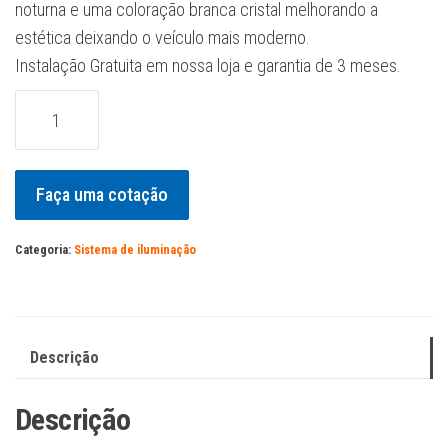
noturna e uma coloração branca cristal melhorando a
estética deixando o veículo mais moderno.
Instalação Gratuita em nossa loja e garantia de 3 meses.
Lampadas
Osram
H4
Cool
Faça uma cotação
Blue
Intense
Categoria:
Sistema de iluminação
5.000K
-
Par
quantidade
Descrição
Descrição