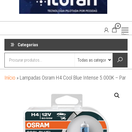
0
Agaisom
Acessórios
Menu
Automotivos
Categorias
Início
»
Lampadas Osram H4 Cool Blue Intense 5.000K – Par