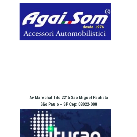
Pular
para
o
conteúdo
Av Marechal Tito 2215 São Miguel Paulista
São Paulo – SP Cep: 08022-000