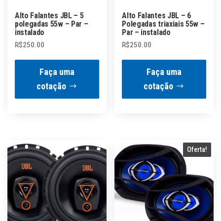
Alto Falantes JBL – 5
Alto Falantes JBL – 6
polegadas 55w – Par –
Polegadas triaxiais 55w –
instalado
Par – instalado
R$
250.00
R$
250.00
Faça uma
Faça uma
cotação
cotação
Oferta!