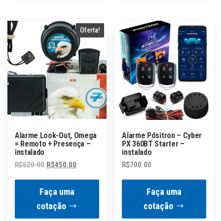
Oferta!
Alarme Look-Out, Omega
Alarme Pósitron – Cyber
= Remoto + Presença –
PX 360BT Starter –
instalado
instalado
O
O
R$
520.00
R$
450.00
R$
700.00
preço
preço
original
atual
Faça uma
Faça uma
era:
é:
cotação
cotação
R$520.00.
R$450.00.