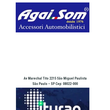
Pular
para
o
conteúdo
Av Marechal Tito 2215 São Miguel Paulista
São Paulo – SP Cep: 08022-000