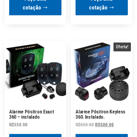
era:
é:
cotação
cotação
R$500.00.
R$450.00.
Oferta!
Alarme Pósitron Exact
Alarme Pósitron Keyless
360 – instalado
360. Instalado.
O
O
R$
550.00
R$
550.00
R$
500.00
preço
preço