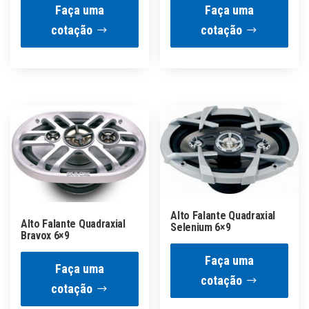
original
atual
Faça uma
Faça uma
era:
é:
cotação
cotação
R$550.00.
R$500.00.
Alto Falante Quadraxial
Alto Falante Quadraxial
Selenium 6×9
Bravox 6×9
Faça uma
Faça uma
cotação
cotação