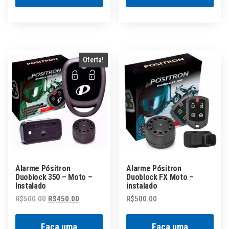
Oferta!
Alarme Pósitron
Alarme Pósitron
Duoblock 350 – Moto –
Duoblock FX Moto –
Instalado
instalado
O
O
R$
500.00
R$
450.00
R$
500.00
preço
preço
original
atual
Faça uma
Faça uma