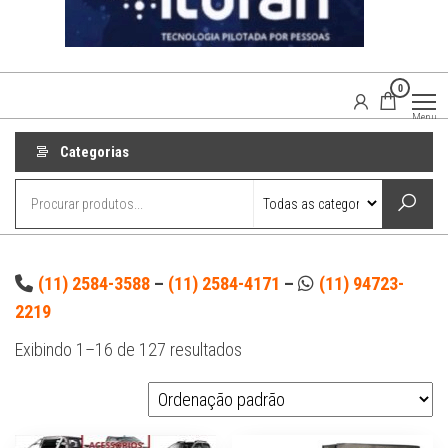
0
Agaisom
Acessórios
Menu
Automotivos
Categorias
(11) 2584-3588
–
(11) 2584-4171
–
(11) 94723-
2219
Exibindo 1–16 de 127 resultados