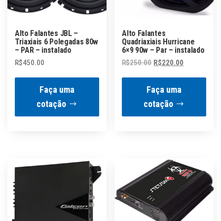
Alto Falantes JBL –
Alto Falantes
Triaxiais 6 Polegadas 80w
Quadriaxiais Hurricane
– PAR – instalado
6×9 90w – Par – instalado
O
O
R$
450.00
R$
250.00
R$
220.00
preço
preço
original
atual
Faça uma
Faça uma
era:
é:
cotação
cotação
R$250.00.
R$220.00.