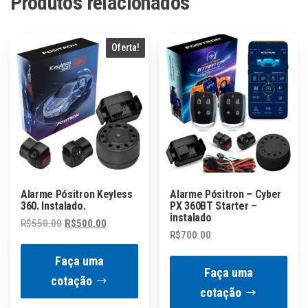
Produtos relacionados
Oferta!
Alarme Pósitron Keyless
Alarme Pósitron – Cyber
360. Instalado.
PX 360BT Starter –
instalado
O
O
R$
550.00
R$
500.00
R$
700.00
preço
preço
original
atual
Faça uma
Faça uma
era:
é:
cotação
R$550.00.
R$500.00.
cotação