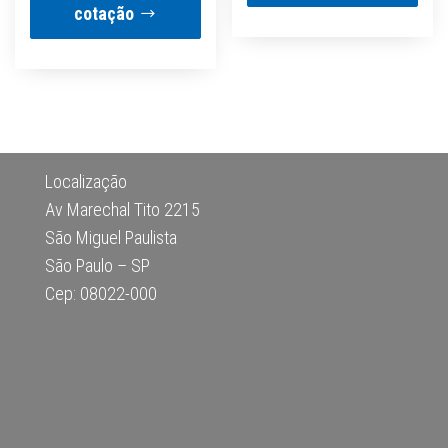
era:
é:
cotação
R$500.00.
R$450.00.
Localização
Av Marechal Tito 2215
São Miguel Paulista
São Paulo – SP
Cep: 08022-000