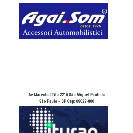
Pular
para
o
conteúdo
Av Marechal Tito 2215 São Miguel Paulista
São Paulo – SP Cep: 08022-000