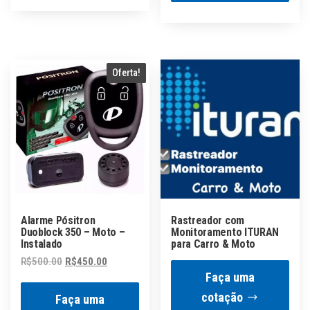
Oferta!
Alarme Pósitron
Rastreador com
Duoblock 350 – Moto –
Monitoramento ITURAN
Instalado
para Carro & Moto
O
O
R$
500.00
R$
450.00
Faça uma
preço
preço
original
atual
cotação
Faça uma