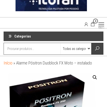
0
Agaisom
Acessórios
Menu
Automotivos
Categorias
Início
»
Alarme Pósitron Duoblock FX Moto – instalado