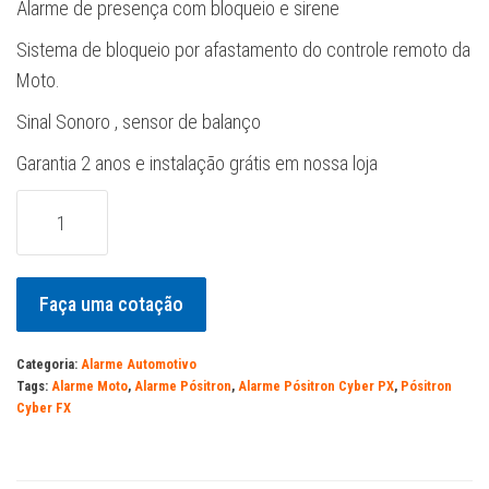
Alarme de presença com bloqueio e sirene
Sistema de bloqueio por afastamento do controle remoto da
Moto.
Sinal Sonoro , sensor de balanço
Garantia 2 anos e instalação grátis em nossa loja
Alarme
Pósitron
Duoblock
FX
Faça uma cotação
Moto
-
Categoria:
Alarme Automotivo
instalado
Tags:
Alarme Moto
,
Alarme Pósitron
,
Alarme Pósitron Cyber PX
,
Pósitron
Cyber FX
quantidade