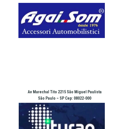
Pular
para
o
conteúdo
Av Marechal Tito 2215 São Miguel Paulista
São Paulo – SP Cep: 08022-000