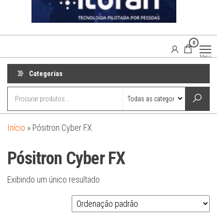
0
Agaisom
Acessórios
Menu
Automotivos
Categorias
Início
»
Pósitron Cyber FX
Pósitron Cyber FX
Exibindo um único resultado