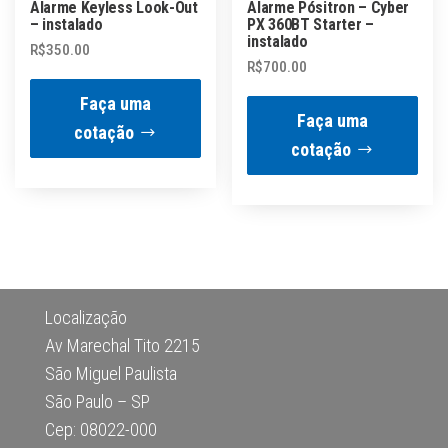
Alarme Keyless Look-Out
Alarme Pósitron – Cyber
– instalado
PX 360BT Starter –
instalado
R$
350.00
R$
700.00
Faça uma
Faça uma
cotação
cotação
Localização
Av Marechal Tito 2215
São Miguel Paulista
São Paulo – SP
Cep: 08022-000