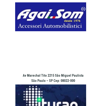
Pular
para
o
conteúdo
Av Marechal Tito 2215 São Miguel Paulista
São Paulo – SP Cep: 08022-000