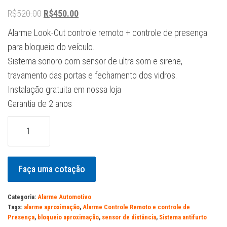
O
O
R$
520.00
R$
450.00
preço
preço
Alarme Look-Out controle remoto + controle de presença
original
atual
para bloqueio do veículo.
era:
é:
Sistema sonoro com sensor de ultra som e sirene,
R$520.00.
R$450.00.
travamento das portas e fechamento dos vidros.
Instalação gratuita em nossa loja
Garantia de 2 anos
Alarme
Look-
Out,
Omega
Faça uma cotação
=
Remoto
Categoria:
Alarme Automotivo
+
Tags:
alarme aproximação
,
Alarme Controle Remoto e controle de
Presença
,
bloqueio aproximação
,
sensor de distância
,
Sistema antifurto
Presença