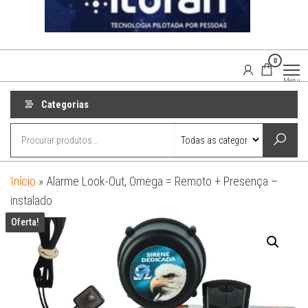
0
Agaisom
Acessórios
Menu
Automotivos
Categorias
Início
»
Alarme Look-Out, Omega = Remoto + Presença –
instalado
Oferta!