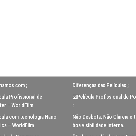
lhamos com ;
Diferenças das Películas ;
ula Profissional de
☑️Película Profissional de Po
ter – WorldFilm
:
cula com tecnologia Nano
Não Desbota, Não Clareia e 
ica – WorldFilm
boa visibilidade interna.