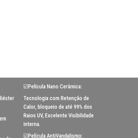
☑️Película Nano Cerâmica:
liéster
Tecnologia com Retenção de
Calor, bloqueio de até 99% dos
Raios UV, Excelente Visibilidade
tem
interna.
☑️Película AntiVandalismo: