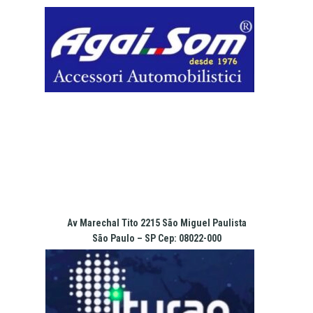
Pular
para
o
conteúdo
Av Marechal Tito 2215 São Miguel Paulista
São Paulo – SP Cep: 08022-000