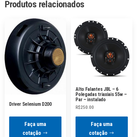
Produtos relacionados
Alto Falantes JBL – 6
Polegadas triaxiais 55w –
Par – instalado
Driver Selenium D200
R$
250.00
Faça uma
Faça uma
cotação
cotação