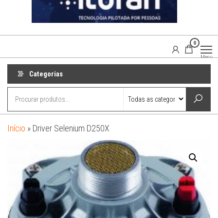
0
Agaisom
Acessórios
Menu
Automotivos
Categorias
Início
»
Driver Selenium D250X