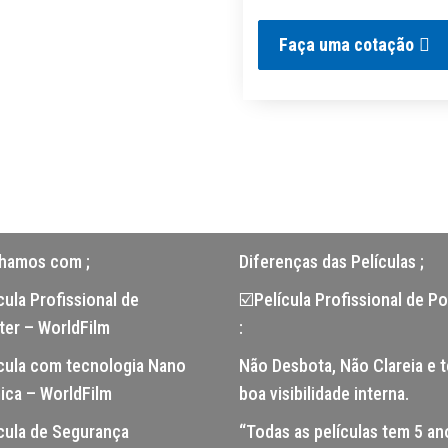
Faça uma cotação
lhamos com ;
Diferenças das Películas ;
ula Profissional de
☑️Película Profissional de Po
ter – WorldFilm
:
cula com tecnologia Nano
Não Desbota, Não Clareia e 
ica – WorldFilm
boa visibilidade interna.
cula de Segurança
“Todas as películas tem 5 an