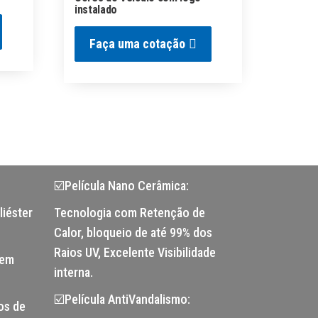
instalado
Faça uma cotação
☑️Película Nano Cerâmica:
liéster
Tecnologia com Retenção de
Calor, bloqueio de até 99% dos
Raios UV, Excelente Visibilidade
tem
interna.
☑️Película AntiVandalismo:
os de