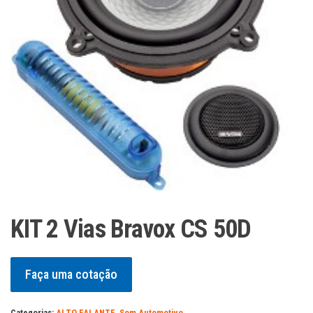
KIT 2 Vias Bravox CS 50D
Faça uma cotação
Categorias:
ALTO FALANTE
,
Som Automotivo