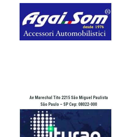
Pular
para
o
conteúdo
Av Marechal Tito 2215 São Miguel Paulista
São Paulo – SP Cep: 08022-000