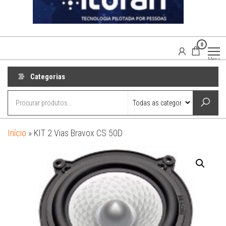
0
Agaisom
Acessórios
Menu
Automotivos
Categorias
Início
»
KIT 2 Vias Bravox CS 50D