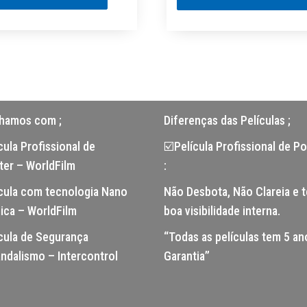
lhamos com ;
Diferenças das Películas ;
ula Profissional de
☑️Película Profissional de Po
ter – WorldFilm
:
cula com tecnologia Nano
Não Desbota, Não Clareia e 
ica – WorldFilm
boa visibilidade interna.
cula de Segurança
“Todas as películas tem 5 an
ndalismo – Intercontrol
Garantia”