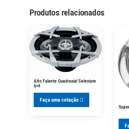
Produtos relacionados
Alto Falante Quadraxial Selenium
6×9
Faça uma cotação
Supe
F