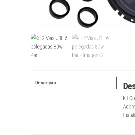
Descrição
Des
Kit C
Acomp
Instal