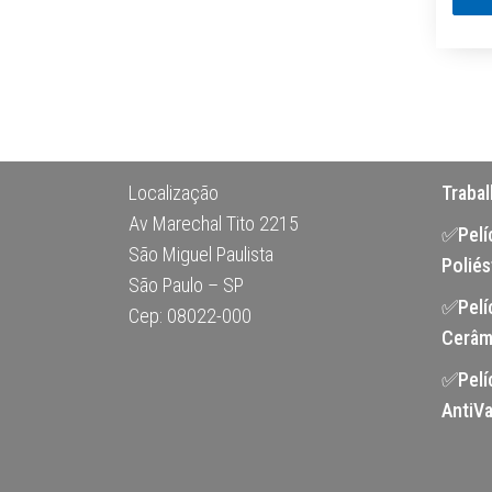
Localização
Traba
Av Marechal Tito 2215
✅Pelíc
São Miguel Paulista
Poliés
São Paulo – SP
✅Pelí
Cep: 08022-000
Cerâm
✅Pelí
AntiVa