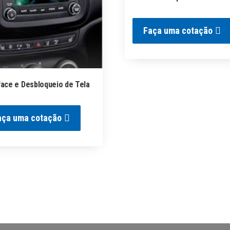
Faça uma cotação
face e Desbloqueio de Tela
aça uma cotação