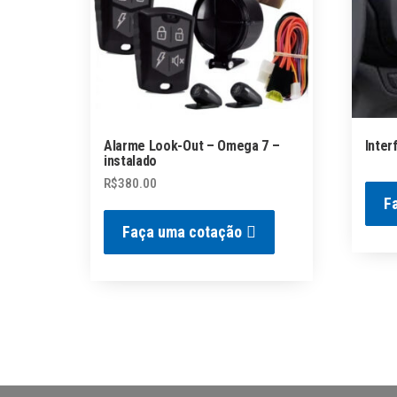
Alarme Look-Out – Omega 7 –
Inter
instalado
R$
380.00
F
Faça uma cotação