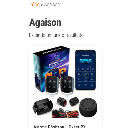
Início
»
Agaison
Agaison
Exibindo um único resultado
Alarme Pósitron – Cyber PX