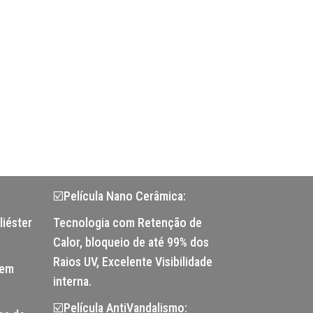
☑️Película Nano Cerâmica:
liéster
Tecnologia com Retenção de
Calor, bloqueio de até 99% dos
Raios UV, Excelente Visibilidade
tem
interna.
☑️Película AntiVandalismo: