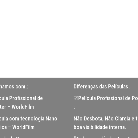
lhamos com ;
Diferenças das Películas ;
ula Profissional de
☑️Película Profissional de Po
ter – WorldFilm
:
cula com tecnologia Nano
Não Desbota, Não Clareia e 
ica – WorldFilm
boa visibilidade interna.