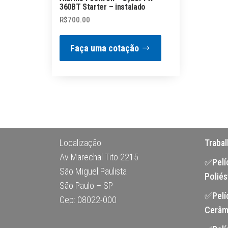
360BT Starter – instalado
R$
700.00
Faça uma cotação
Localização
Traba
Av Marechal Tito 2215
✅Pelíc
São Miguel Paulista
Poliés
São Paulo – SP
✅Pelí
Cep: 08022-000
Cerâm