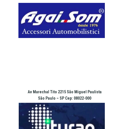
Pular
para
o
conteúdo
Av Marechal Tito 2215 São Miguel Paulista
São Paulo – SP Cep: 08022-000