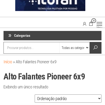
0
Agaisom
Acessórios
Menu
Automotivos
Categorias
Início
»
Alto Falantes Pioneer 6x9
Alto Falantes Pioneer 6x9
Exibindo um único resultado