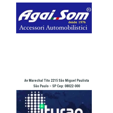
Pular
para
o
conteúdo
Av Marechal Tito 2215 São Miguel Paulista
São Paulo – SP Cep: 08022-000