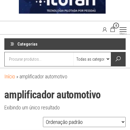
0
Agaisom
Acessórios
Menu
Automotivos
Categorias
Início
»
amplificador automotivo
amplificador automotivo
Exibindo um único resultado