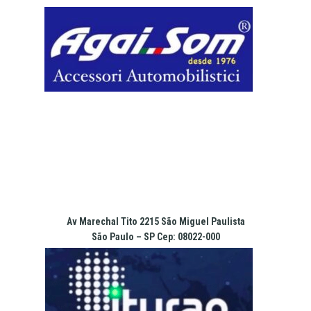
Pular
para
o
conteúdo
Av Marechal Tito 2215 São Miguel Paulista
São Paulo – SP Cep: 08022-000