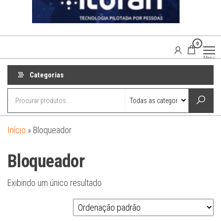
0
Agaisom
Acessórios
Menu
Automotivos
Categorias
Início
»
Bloqueador
Bloqueador
Exibindo um único resultado