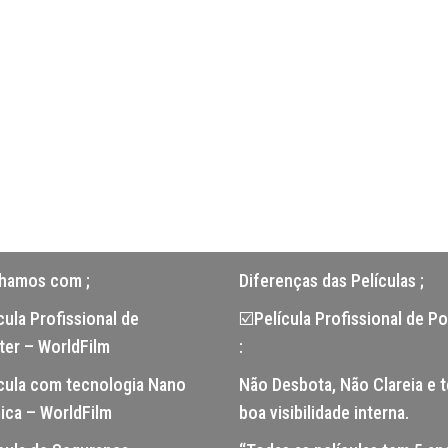
lhamos com ;
Diferenças das Películas ;
ula Profissional de
☑️Película Profissional de Po
ter – WorldFilm
:
cula com tecnologia Nano
Não Desbota, Não Clareia e 
ica – WorldFilm
boa visibilidade interna.