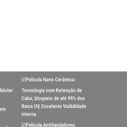
☑️Película Nano Cerâmica:
liéster
Tecnologia com Retenção de
Calor, bloqueio de até 99% dos
Raios UV, Excelente Visibilidade
tem
interna.
☑️Película AntiVandalismo: