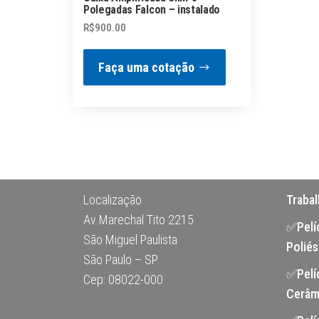
Polegadas Falcon – instalado
R$
900.00
Faça uma cotação
Localização
Traba
Av Marechal Tito 2215
✅Pelíc
São Miguel Paulista
Poliés
São Paulo – SP
✅Pelí
Cep: 08022-000
Cerâm