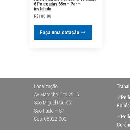
6 Polegadas 65w – Par –
instalado
R$
180.00
Faça uma cotação
Localização
Traba
Av Marechal Tito 2215
✅Pelíc
São Miguel Paulista
Poliés
São Paulo – SP
✅Pelí
Cep: 08022-000
Cerâm