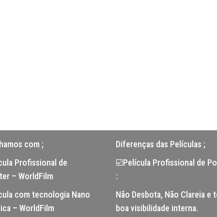
lhamos com ;
Diferenças das Películas ;
ula Profissional de
☑️Película Profissional de Po
ter – WorldFilm
:
cula com tecnologia Nano
Não Desbota, Não Clareia e 
ica – WorldFilm
boa visibilidade interna.