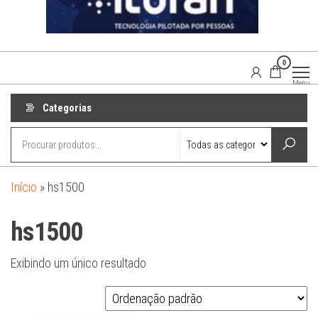
0
Agaisom
Acessórios
Menu
Automotivos
Categorias
Início
»
hs1500
hs1500
Exibindo um único resultado