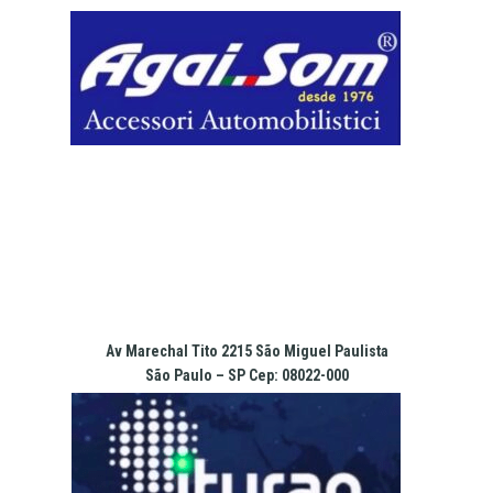
Pular
para
o
conteúdo
Av Marechal Tito 2215 São Miguel Paulista
São Paulo – SP Cep: 08022-000