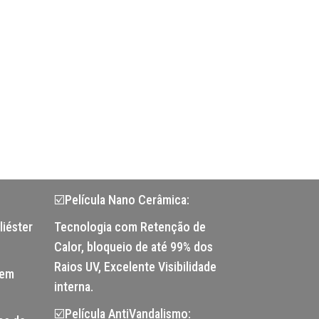
☑️Película Nano Cerâmica:
liéster
Tecnologia com Retenção de
Calor, bloqueio de até 99% dos
Raios UV, Excelente Visibilidade
tem
interna.
☑️Película AntiVandalismo: