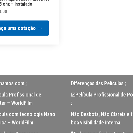
3 ehx – instalado
0.00
aça uma cotação
lhamos com ;
Diferenças das Películas ;
ula Profissional de
☑️Película Profissional de Po
ter – WorldFilm
:
cula com tecnologia Nano
Não Desbota, Não Clareia e 
ica – WorldFilm
boa visibilidade interna.