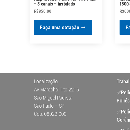
– 3 canais – instalado
1500.
R$
850.00
R$
60
Faça uma cotação
F
Localização
Traba
Av Marechal Tito 2215
✅Pelíc
São Miguel Paulista
Poliés
São Paulo – SP
✅Pelí
Cep: 08022-000
Cerâm