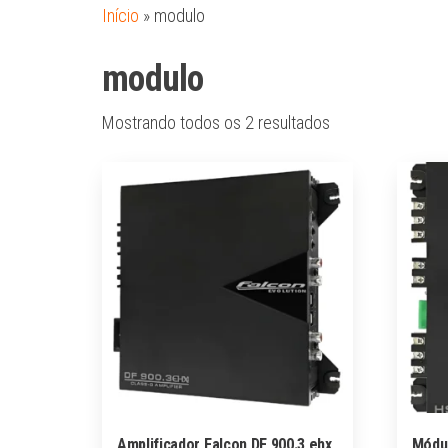
Início
»
modulo
modulo
Mostrando todos os 2 resultados
Amplificador Falcon DF 900.3 ehx
Módul