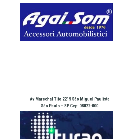
Pular
para
o
conteúdo
Av Marechal Tito 2215 São Miguel Paulista
São Paulo – SP Cep: 08022-000