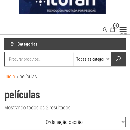
0
Agaisom
Acessórios
Menu
Automotivos
Categorias
Início
»
películas
películas
Mostrando todos os 2 resultados