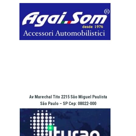
Pular
para
o
conteúdo
Av Marechal Tito 2215 São Miguel Paulista
São Paulo – SP Cep: 08022-000