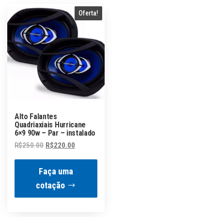
Oferta!
Alto Falantes
Quadriaxiais Hurricane
6×9 90w – Par – instalado
O
O
R$
250.00
R$
220.00
preço
preço
original
atual
Faça uma
era:
é:
cotação
R$250.00.
R$220.00.