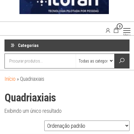
0
Agaisom
Acessórios
Menu
Automotivos
Categorias
Início
»
Quadriaxiais
Quadriaxiais
Exibindo um único resultado