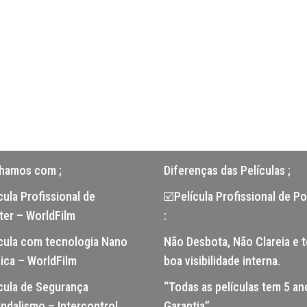
lhamos com ;
Diferenças das Películas ;
ula Profissional de
☑️Película Profissional de Po
ter – WorldFilm
:
cula com tecnologia Nano
Não Desbota, Não Clareia e 
ica – WorldFilm
boa visibilidade interna.
cula de Segurança
“Todas as películas tem 5 an
ndalismo – Intercontrol
Garantia”