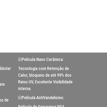
☑️Película Nano Cerâmica:
liéster
Tecnologia com Retenção de
Calor, bloqueio de até 99% dos
Raios UV, Excelente Visibilidade
tem
interna.
☑️Película AntiVandalismo:
os de
Película de Segurança PS4,