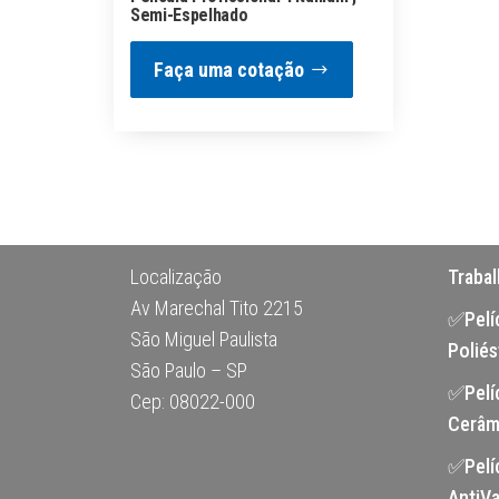
Semi-Espelhado
Faça uma cotação
Localização
Traba
Av Marechal Tito 2215
✅Pelíc
São Miguel Paulista
Poliés
São Paulo – SP
✅Pelí
Cep: 08022-000
Cerâm
✅Pelí
AntiVa