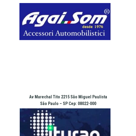
Pular
para
o
conteúdo
Av Marechal Tito 2215 São Miguel Paulista
São Paulo – SP Cep: 08022-000