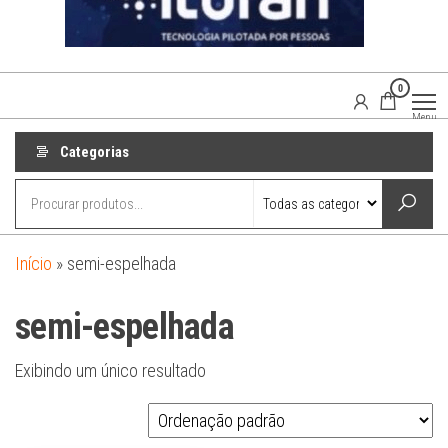
0
Agaisom
Acessórios
Menu
Automotivos
Categorias
Início
»
semi-espelhada
semi-espelhada
Exibindo um único resultado