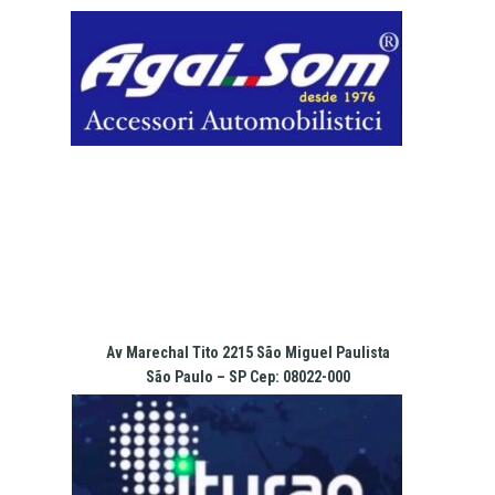
Pular
para
o
conteúdo
Av Marechal Tito 2215 São Miguel Paulista
São Paulo – SP Cep: 08022-000