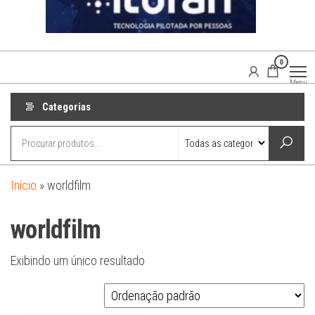
0
Agaisom
Acessórios
Menu
Automotivos
Categorias
Início
»
worldfilm
worldfilm
Exibindo um único resultado