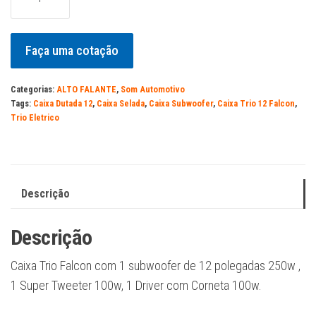
Trio
Falcon
-
Faça uma cotação
12
Polegadas
Categorias:
ALTO FALANTE
,
Som Automotivo
-
Tags:
Caixa Dutada 12
,
Caixa Selada
,
Caixa Subwoofer
,
Caixa Trio 12 Falcon
,
Trio Eletrico
instalado
quantidade
Descrição
Descrição
Caixa Trio Falcon com 1 subwoofer de 12 polegadas 250w ,
1 Super Tweeter 100w, 1 Driver com Corneta 100w.