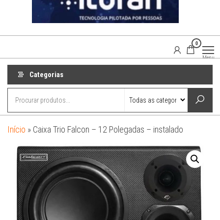
0
Agaisom
Acessórios
Menu
Automotivos
Categorias
Início
»
Caixa Trio Falcon – 12 Polegadas – instalado