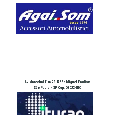
Pular
para
o
conteúdo
Av Marechal Tito 2215 São Miguel Paulista
São Paulo – SP Cep: 08022-000