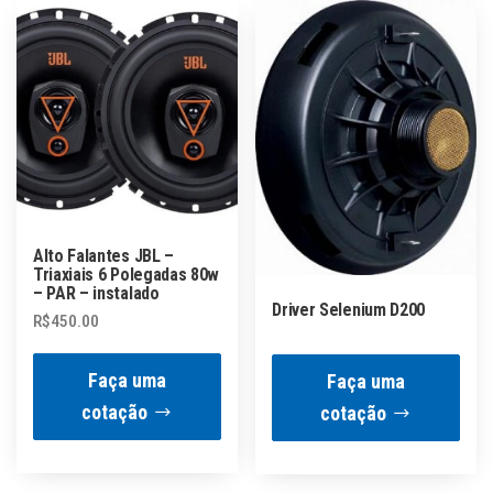
Alto Falantes JBL –
Triaxiais 6 Polegadas 80w
– PAR – instalado
Driver Selenium D200
R$
450.00
Faça uma
Faça uma
cotação
cotação