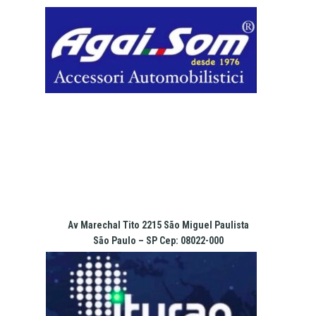
Pular
para
o
conteúdo
Av Marechal Tito 2215 São Miguel Paulista
São Paulo – SP Cep: 08022-000