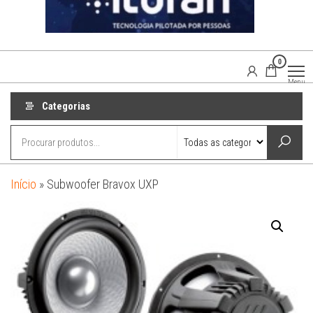
0
Agaisom
Acessórios
Menu
Automotivos
Categorias
Início
»
Subwoofer Bravox UXP